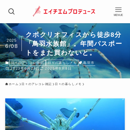
MENUE
クボクリオフィスから徒歩8分
2025
「鳥羽水族館」。年間パスポー
6/08
トをまた買わないと。
鳥羽市
日々のアレコレ雑記
日々の暮らしメモ
2023年6月23日
2025年6月8日
ホーム
日々のアレコレ雑記
日々の暮らしメモ