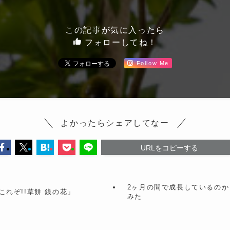
この記事が気に入ったら
フォローしてね！
Follow Me
よかったらシェアしてなー
URLをコピーする
2ヶ月の間で成長しているの
れぞ!!草餅 銭の花」
みた