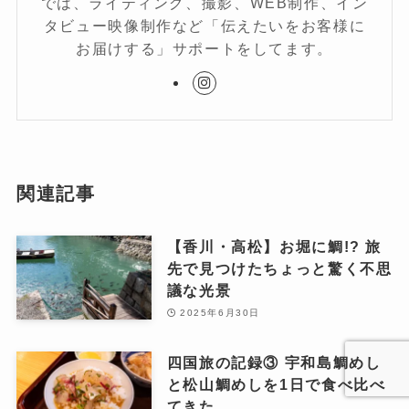
では、ライティング、撮影、WEB制作、イン
タビュー映像制作など「伝えたいをお客様に
お届けする」サポートをしてます。
関連記事
【香川・高松】お堀に鯛!? 旅
先で見つけたちょっと驚く不思
議な光景
2025年6月30日
四国旅の記録③ 宇和島鯛めし
と松山鯛めしを1日で食べ比べ
てきた