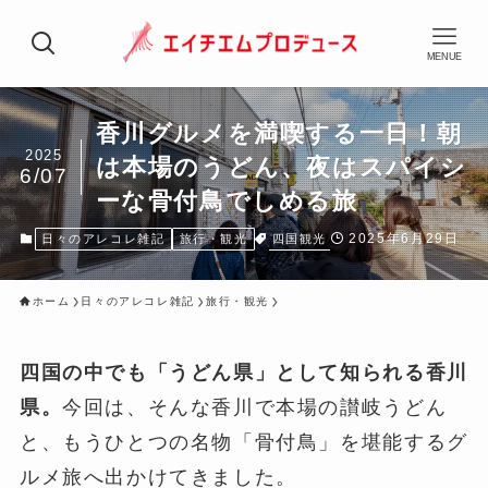
MENUE
香川グルメを満喫する一日！朝
2025
は本場のうどん、夜はスパイシ
6/07
ーな骨付鳥でしめる旅
2025年6月29日
四国観光
日々のアレコレ雑記
旅行・観光
ホーム
日々のアレコレ雑記
旅行・観光
四国の中でも「うどん県」として知られる香川
県。
今回は、そんな香川で本場の讃岐うどん
と、もうひとつの名物「骨付鳥」を堪能するグ
ルメ旅へ出かけてきました。