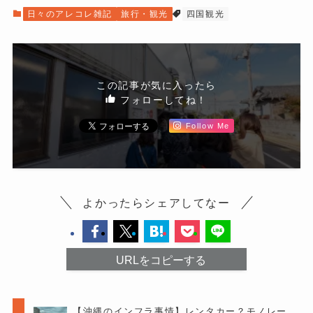
日々のアレコレ雑記
旅行・観光
四国観光
この記事が気に入ったら
フォローしてね！
Follow Me
よかったらシェアしてなー
URLをコピーする
【沖縄のインフラ事情】レンタカー？モノレー