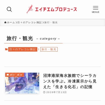
MENUE
ホーム
日々のアレコレ雑記
旅行・観光
旅行・観光
– category –
日々のアレコレ雑記
旅行・観光
沼津港深海水族館でシーラカ
旅行・観光
ンスを学ぶ。冷凍展示から見
えた「生きる化石」の記憶
2026年7月13日