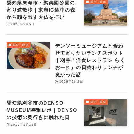
愛知県東海市・聚楽園公園の
旅行・観光
寄り道散歩｜東海IC途中の森
から顔を出す大仏を拝む
2026年2月5日
デンソーミュージアムと合わ
旅行・観光
せて寄りたいランチスポット
｜刈谷「洋食レストラン らく
おーれ」の日替わりランチが
良かった話
2026年2月2日
愛知県刈谷市のDENSO
旅行・観光
MUSEUM突撃レポ｜DENSO
の技術の奥行きに触れた日
2026年1月31日