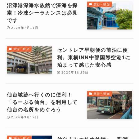
沼津港深海水族館で深海を探
旅行・観光
索！冷凍シーラカンスは必見
です
2026年7月11日
セントレア早朝便の前泊に便
旅行・観光
利。東横INN中部国際空港1に
泊まって感じた安心感
2026年3月26日
仙台城跡へ行くのに便利！
旅行・観光
「るーぷる仙台」を利用して
仙台の名所をめぐろう
2026年3月19日
旅行・観光