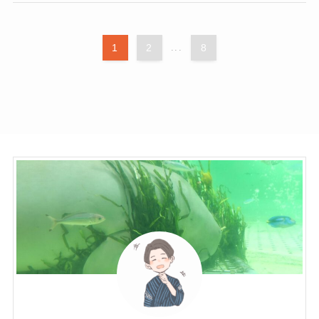
1
2
...
8