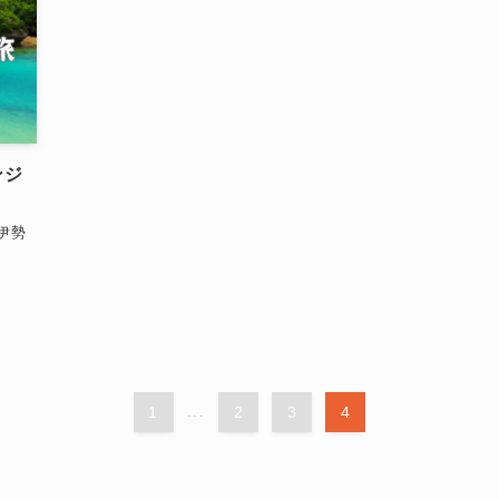
ンジ
伊勢
1
...
2
3
4