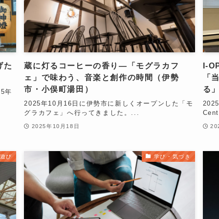
げた
蔵に灯るコーヒーの香り―「モグラカフ
I-O
ェ」で味わう、音楽と創作の時間（伊勢
「
市・小俣町湯田）
る
5年
2025年10月16日に伊勢市に新しくオープンした「モ
20
グラカフェ」へ行ってきました。...
Cen
2025年10月18日
20
遊び
学び・気づき