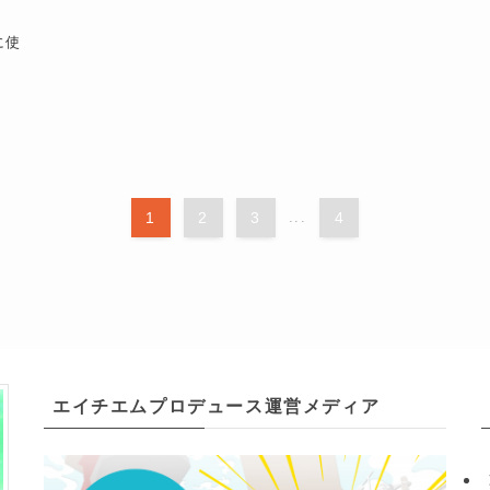
に使
1
2
3
...
4
エイチエムプロデュース運営メディア