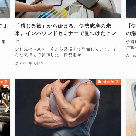
て お
「感じる旅」から始まる、伊勢志摩の未
【
来。インバウンドセミナーで見つけたヒン
の
ト
に集
伊勢
浴施
少し先の未来を、今から見据えて準備していく。そ
んな気持ちで参加した、伊勢志摩...
2
2025年8月19日
管理
健康管理