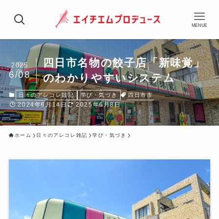
MENUE
四日市名物の餃子店「新味覚」
2025
6/08
のわかりやすいシステム
四日市市
日々のアレコレ雑記
学び・気づき
2024年6月14日
2025年6月8日
ホーム
日々のアレコレ雑記
学び・気づき