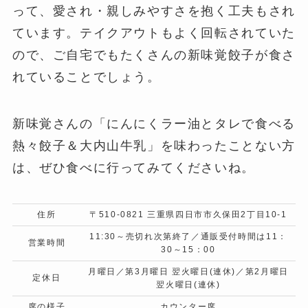
って、愛され・親しみやすさを抱く工夫もされ
ています。テイクアウトもよく回転されていた
ので、ご自宅でもたくさんの新味覚餃子が食さ
れていることでしょう。
新味覚さんの「にんにくラー油とタレで食べる
熱々餃子＆大内山牛乳」を味わったことない方
は、ぜひ食べに行ってみてくださいね。
住所
〒510-0821 三重県四日市市久保田2丁目10-1
11:30～売切れ次第終了／通販受付時間は11：
営業時間
30～15：00
月曜日／第3月曜日 翌火曜日(連休)／第2月曜日
定休日
翌火曜日(連休)
席の様子
カウンター席