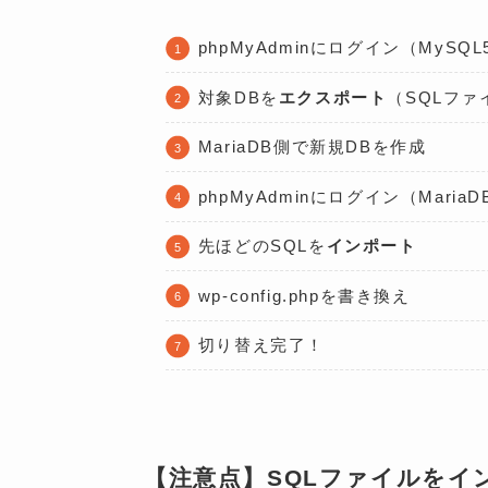
phpMyAdminにログイン（MySQL
対象DBを
エクスポート
（SQLフ
MariaDB側で新規DBを作成
phpMyAdminにログイン（Maria
先ほどのSQLを
インポート
wp-config.phpを書き換え
切り替え完了！
【注意点】SQLファイルをイ